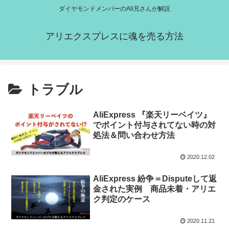
ダイヤモンドメンバーのAli兄さんが解説
アリエクスプレスに魂を売る方法
トラブル
AliExpress 『楽天リーベイツ』
でポイント付与されてない時の対
処法＆問い合わせ方法
2020.12.02
AliExpress 紛争＝Disputeして返
金された実例 商品未着・アリエ
ク判定のケース
2020.11.21