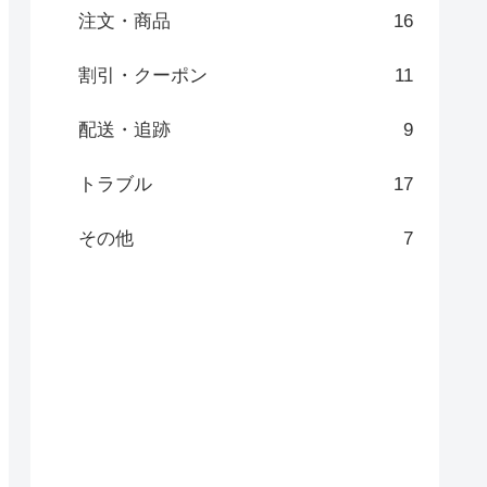
注文・商品
16
割引・クーポン
11
配送・追跡
9
トラブル
17
その他
7